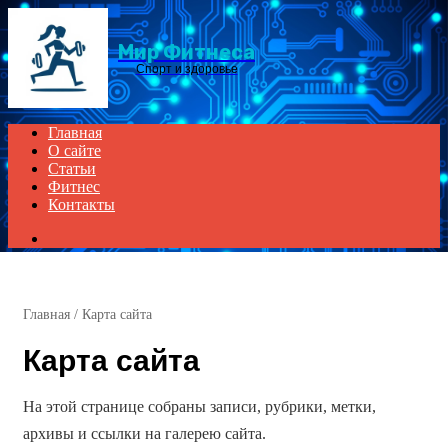
Menu
Мир Фитнеса
Спорт и здоровье
Главная
О сайте
Статьи
Фитнес
Контакты
Search
for
Главная
/
Карта сайта
Карта сайта
На этой странице собраны записи, рубрики, метки,
архивы и ссылки на галерею сайта.