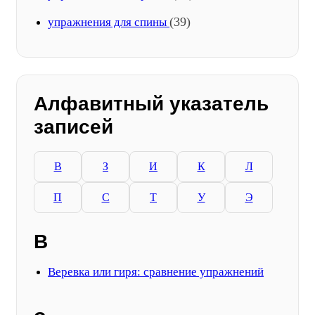
(39)
упражнения для спины
Алфавитный указатель
записей
В
З
И
К
Л
П
С
Т
У
Э
В
Веревка или гиря: сравнение упражнений