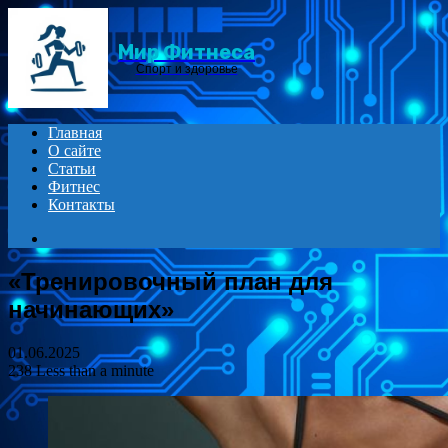
Menu
Мир Фитнеса
Спорт и здоровье
Главная
О сайте
Статьи
Фитнес
Контакты
Search
for
«Тренировочный план для
начинающих»
01.06.2025
238
Less than a minute