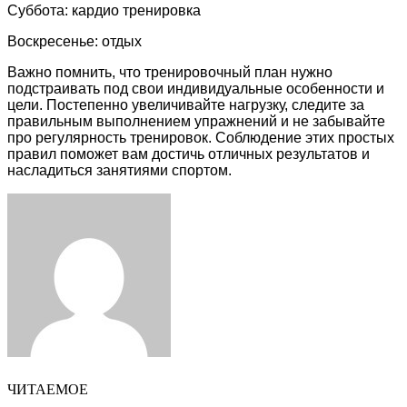
Суббота: кардио тренировка
Воскресенье: отдых
Важно помнить, что тренировочный план нужно
подстраивать под свои индивидуальные особенности и
цели. Постепенно увеличивайте нагрузку, следите за
правильным выполнением упражнений и не забывайте
про регулярность тренировок. Соблюдение этих простых
правил поможет вам достичь отличных результатов и
насладиться занятиями спортом.
Facebook
Twitter
LinkedIn
Tumblr
Pinterest
Reddit
VKontakte
Odnoklassniki
Skype
WhatsApp
Telegram
Viber
Share
Print
via
Email
ЧИТАЕМОЕ