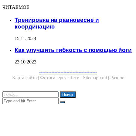
ЧИТАЕМОЕ
Тренировка на равновесие и
координацию
15.11.2023
Как улучшить гибкость с помощью йоги
23.10.2023
Facebook
Twitter
WhatsApp
Telegram
--------------------------------------
Карта сайта |
Фотогалерея |
Теги |
Sitemap.xml |
Разное
Close
Найти:
Close
Search
for