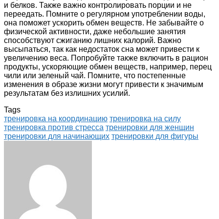
и белков. Также важно контролировать порции и не
переедать. Помните о регулярном употреблении воды,
она поможет ускорить обмен веществ. Не забывайте о
физической активности, даже небольшие занятия
способствуют сжиганию лишних калорий. Важно
высыпаться, так как недостаток сна может привести к
увеличению веса. Попробуйте также включить в рацион
продукты, ускоряющие обмен веществ, например, перец
чили или зеленый чай. Помните, что постепенные
изменения в образе жизни могут привести к значимым
результатам без излишних усилий.
Tags
тренировка на координацию
тренировка на силу
тренировка против стресса
тренировки для женщин
тренировки для начинающих
тренировки для фигуры
Facebook
Twitter
LinkedIn
Tumblr
Pinterest
Reddit
VKontakte
Odnoklassniki
Skype
WhatsApp
Telegram
Viber
Share
Print
via
Email