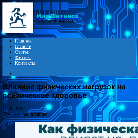
Menu
Мир Фитнеса
Спорт и здоровье
Главная
О сайте
Статьи
Фитнес
Контакты
Search
for
Влияние физических нагрузок на
психическое здоровье
16.05.2025
299
Less than a minute