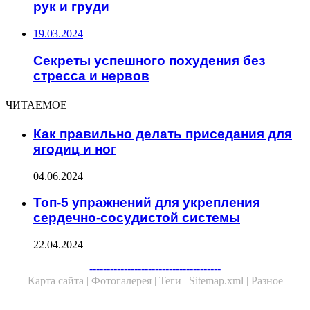
рук и груди
19.03.2024
Секреты успешного похудения без
стресса и нервов
ЧИТАЕМОЕ
Как правильно делать приседания для
ягодиц и ног
04.06.2024
Топ-5 упражнений для укрепления
сердечно-сосудистой системы
22.04.2024
Facebook
Twitter
WhatsApp
Telegram
--------------------------------------
Карта сайта |
Фотогалерея |
Теги |
Sitemap.xml |
Разное