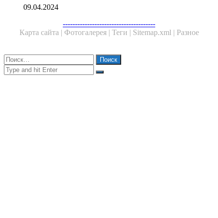
09.04.2024
Facebook
Twitter
WhatsApp
Telegram
--------------------------------------
Карта сайта |
Фотогалерея |
Теги |
Sitemap.xml |
Разное
Close
Найти:
Close
Search
for