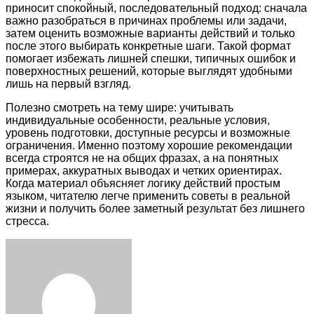
приносит спокойный, последовательный подход: сначала
важно разобраться в причинах проблемы или задачи,
затем оценить возможные варианты действий и только
после этого выбирать конкретные шаги. Такой формат
помогает избежать лишней спешки, типичных ошибок и
поверхностных решений, которые выглядят удобными
лишь на первый взгляд.
Полезно смотреть на тему шире: учитывать
индивидуальные особенности, реальные условия,
уровень подготовки, доступные ресурсы и возможные
ограничения. Именно поэтому хорошие рекомендации
всегда строятся не на общих фразах, а на понятных
примерах, аккуратных выводах и четких ориентирах.
Когда материал объясняет логику действий простым
языком, читателю легче применить советы в реальной
жизни и получить более заметный результат без лишнего
стресса.
Facebook
Twitter
LinkedIn
Tumblr
Pinterest
Reddit
VKontakte
Odnoklassniki
Skype
WhatsApp
Telegram
Viber
Share
Print
via
Email