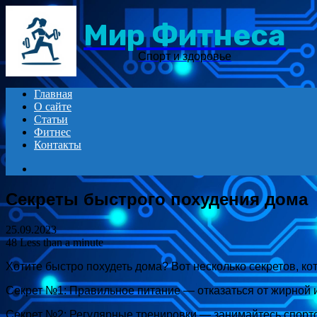
Мир Фитнеса
Спорт и здоровье
Главная
О сайте
Статьи
Фитнес
Контакты
Search
for
Секреты быстрого похудения дома
25.09.2023
48
Less than a minute
Хотите быстро похудеть дома? Вот несколько секретов, к
Секрет №1: Правильное питание — отказаться от жирной 
Секрет №2: Регулярные тренировки — занимайтесь спорто