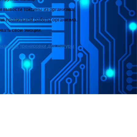
и вывести токсины из организма.
для правильной работы организма.
вать свои эмоции.
чинающих
тренировки для фигуры