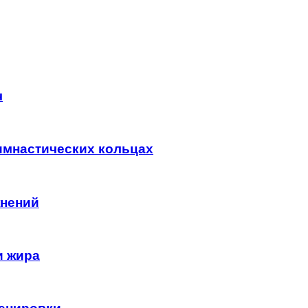
ч
гимнастических кольцах
жнений
и жира