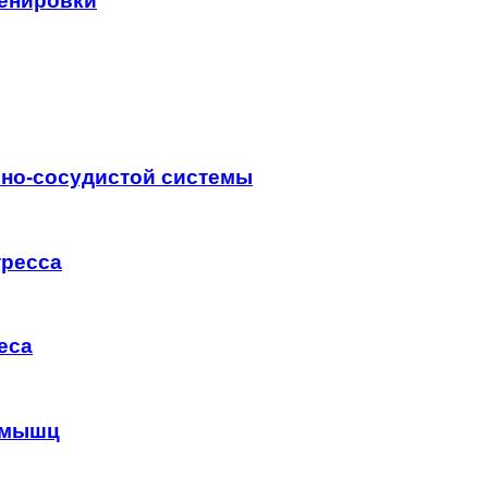
ренировки
чно-сосудистой системы
тресса
еса
 мышц