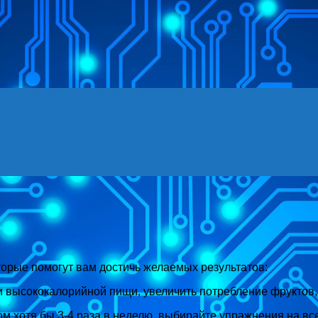
Menu
оторые помогут вам достичь желаемых результатов:
и высококалорийной пищи, увеличить потребление фруктов,
м хотя бы 3-4 раза в неделю, выбирайте упражнения на вс