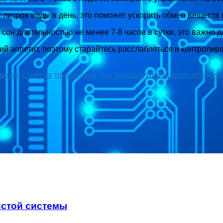
литров воды в день, это поможет ускорить обмен веществ 
он длительностью не менее 7-8 часов в сутки, это важно 
й аппетит, поэтому старайтесь расслабляться и контролиро
ротив стресса
тренировки для женщин
тренировки для на
истой системы