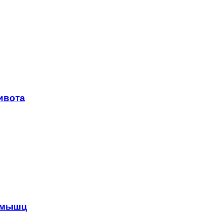
ивота
 мышц