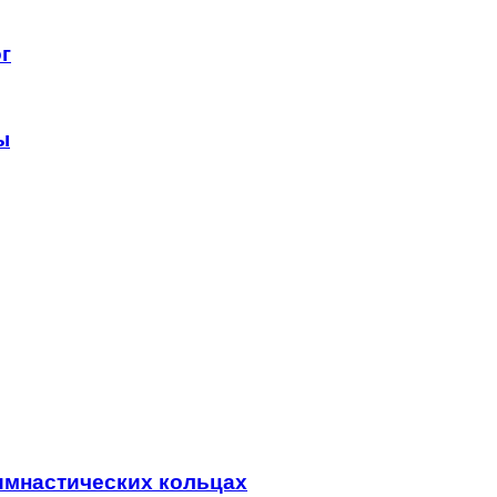
г
ы
гимнастических кольцах