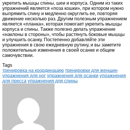
укрепить мышцы спины, шеи и корпуса. Одним из таких
упражнений является «поза кошки», при котором нужно
выпрямить спину и медленно округлить ее, повторяя
движение несколько раз. Другим полезным упражнением
является «планка», которая помогает укрепить мышцы
корпуса и спины. Также полезно делать упражнение
«наклоны в стороны», чтобы растянуть боковые мышцы
и улучшить осанку. Постепенно добавляйте эти
упражнения в свою ежедневную рутину, и вы заметите
положительные изменения в своей осанке и общем
самочувствии.
Tags
тренировка на координацию
тренировки для женщин
упражнения для ног
упражнения для осанки
упражнения
для пресса
упражнения для спины
Facebook
Twitter
LinkedIn
Tumblr
Pinterest
Reddit
VKontakte
Odnoklassniki
Skype
WhatsApp
Telegram
Viber
Share
Print
via
Email